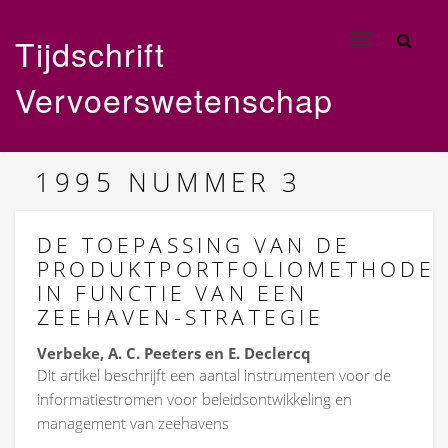
Tijdschrift
Toggle
navigation
Vervoerswetenschap
1995
NUMMER 3
DE TOEPASSING VAN DE
PRODUKTPORTFOLIOMETHODE
IN FUNCTIE VAN EEN
ZEEHAVEN-STRATEGIE
Verbeke, A. C. Peeters en E. Declercq
Dit artikel beschrijft een aantal instrumenten voor de
informatiestromen voor beleidsontwikkeling en
management van zeehavens