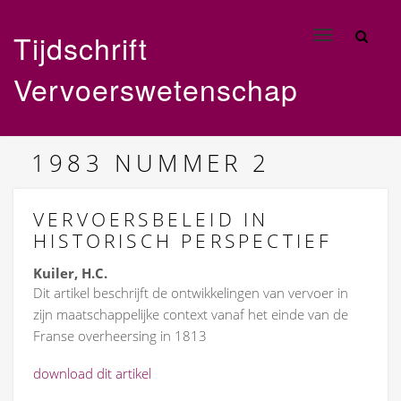
Tijdschrift
Toggle
navigation
Vervoerswetenschap
1983
NUMMER 2
VERVOERSBELEID IN
HISTORISCH PERSPECTIEF
Kuiler, H.C.
Dit artikel beschrijft de ontwikkelingen van vervoer in
zijn maatschappelijke context vanaf het einde van de
Franse overheersing in 1813
download dit artikel