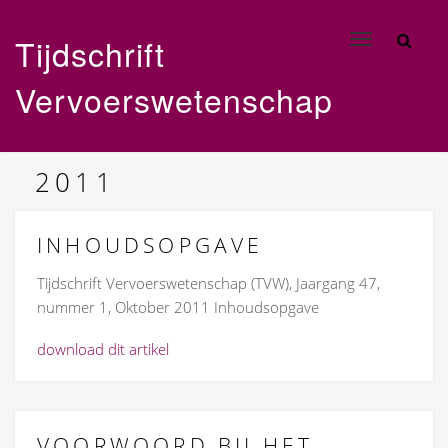
Tijdschrift
Toggle
navigation
Vervoerswetenschap
2011
INHOUDSOPGAVE
Tijdschrift Vervoerswetenschap (TVW), Jaargang 47,
nummer 1, Oktober 2011 Inhoudsopgave
download dit artikel
VOORWOORD BIJ HET