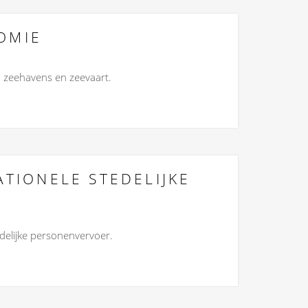
OMIE
an zeehavens en zeevaart.
ATIONELE STEDELIJKE
edelijke personenvervoer.