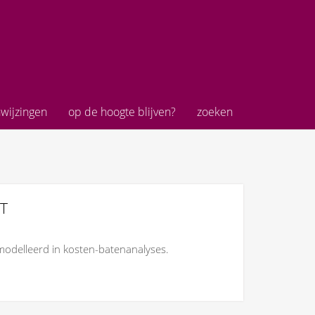
wijzingen
op de hoogte blijven?
zoeken
T
modelleerd in kosten-batenanalyses.