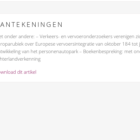
AANTEKENINGEN
t onder andere: – Verkeers- en vervoeronderzoekers verenigen zic
roparubiek over Europese vervoersintegratie van oktober 184 tot ja
twikkeling van het personenautopark – Boekenbespreking: met ond
hterlandverkenning
wnload dit artikel