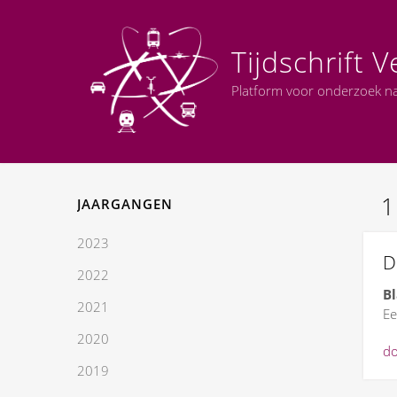
Tijdschrift
Platform voor onderzoek naa
JAARGANGEN
2023
D
2022
Bl
2021
Ee
2020
do
2019