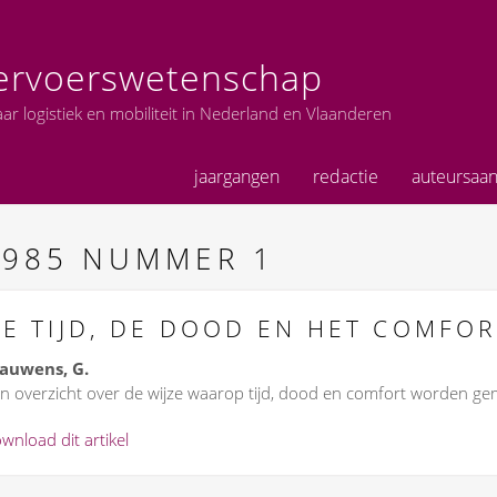
 Vervoerswetenschap
r logistiek en mobiliteit in Nederland en Vlaanderen
jaargangen
redactie
auteursaan
1985
NUMMER 1
E TIJD, DE DOOD EN HET COMFOR
auwens, G.
n overzicht over de wijze waarop tijd, dood en comfort worden ge
wnload dit artikel