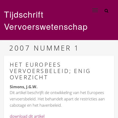
Tijdschrift
Toggle
navigation
Vervoerswetenschap
2007
NUMMER 1
HET EUROPEES
VERVOERSBELEID; ENIG
OVERZICHT
Simons, J.G.W.
Dit artikel beschrijft de ontwikkeling van het Europees
vervoersbeleid. Het behandelt apart de restricties aan
cabotage en het havenbeleid.
download dit artikel